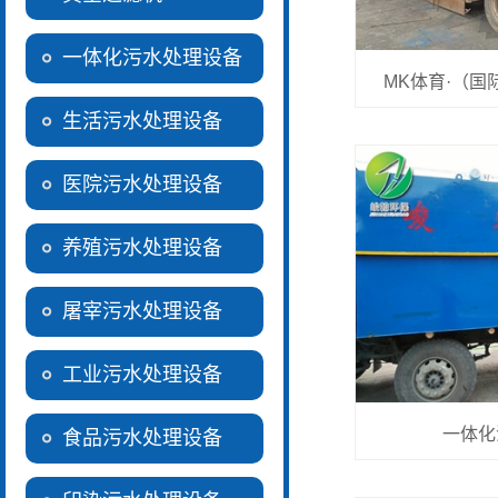
一体化污水处理设备
MK体育·（国际
生活污水处理设备
医院污水处理设备
养殖污水处理设备
屠宰污水处理设备
工业污水处理设备
一体化
食品污水处理设备