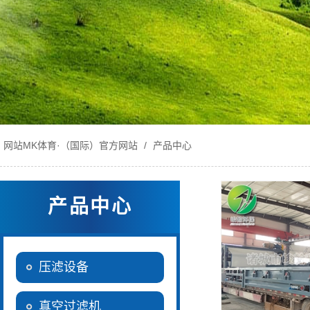
网站MK体育·（国际）官方网站
/
产品中心
产品中心
压滤设备
真空过滤机