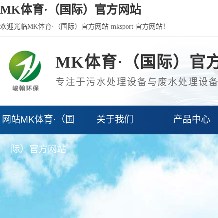
MK体育·（国际）官方网站
欢迎光临MK体育·（国际）官方网站-mksport 官方网站！
MK体育·（国际）官方网
专注于污水处理设备与废水处理设
网站MK体育·（国
关于我们
产品中心
际）官方网站