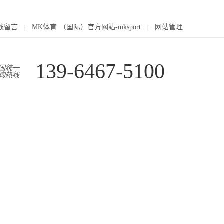
线留言
MK体育·（国际）官方网站-mksport
网站管理
|
|
139-6467-5100
国统一
询热线
户案例
在线留言
MK体育·（国际）
官方网站-mksport