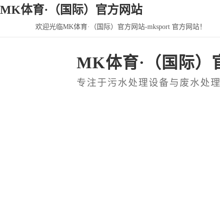
MK体育·（国际）官方网站
欢迎光临MK体育·（国际）官方网站-mksport 官方网站！
MK体育·（国际）官方
专注于污水处理设备与废水处
网站MK体育·（国
关于我们
产品
际）官方网站