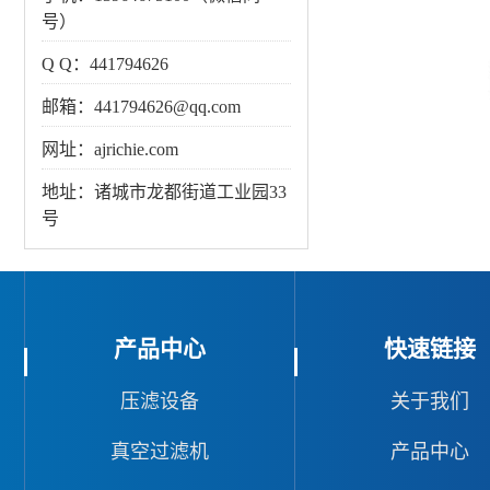
号）
Q Q：441794626
邮箱：441794626@qq.com
网址：ajrichie.com
地址：诸城市龙都街道工业园33
号
产品中心
快速链接
压滤设备
关于我们
真空过滤机
产品中心