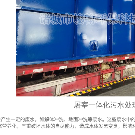
屠宰一体化污水处
会产生一定的废水，如解体冲洗、地面冲洗等废水。这些废水中
富营养化，严重破坏水体的自尽能力，造成水体发黑变臭，影响