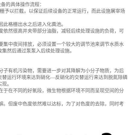
设备的具体操作流程：
格栅予以拦截，以保证后续设备的正常运行，而此设施屠宰场
因此格栅出水之后进入化粪池。
度依然很高并夹带部分油脂，减轻后续处理设施的负荷，可
要集中夜间排放，必须设置一个较大的调节池来调节水质水
收集然后通过泵泵入后续处理设施。
分子有机污染物，需要进一步对其降解为小分子物质，为后
交替运行环境来达到硝化—反硝化的交替运行来达到脱氮除磷
实现。
在于在不同的好氧段，微生物根据环境不同而呈现空间的分
解。但废中色度依然难以达标，为了对色度的去除，同时考