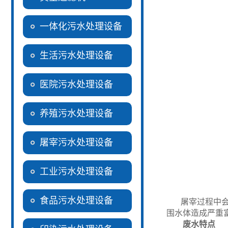
一体化污水处理设备
生活污水处理设备
医院污水处理设备
养殖污水处理设备
屠宰污水处理设备
工业污水处理设备
食品污水处理设备
屠宰过程中
围水体造成严重
废水特点