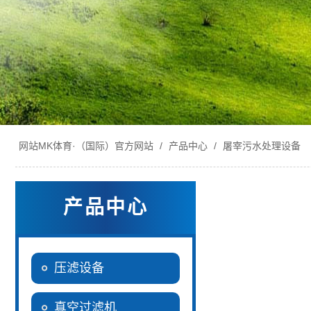
网站MK体育·（国际）官方网站
/
产品中心
/
屠宰污水处理设备
产品中心
压滤设备
真空过滤机