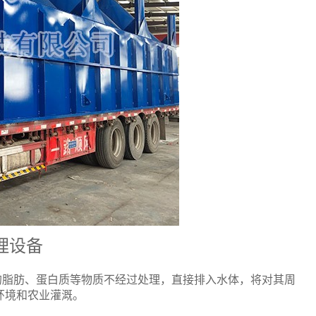
理设备
的脂肪、蛋白质等物质不经过处理，直接排入水体，将对其周
环境和农业灌溉。