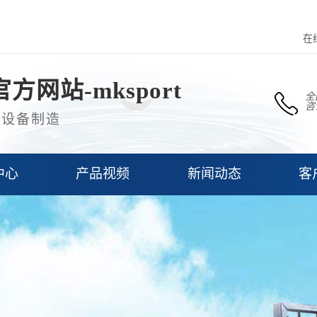
在
网站-mksport
全
咨
理设备制造
中心
产品视频
新闻动态
客