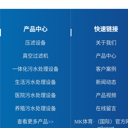
产品中心
快速链接
压滤设备
关于我们
真空过滤机
产品中心
一体化污水处理设备
客户案例
生活污水处理设备
新闻动态
医院污水处理设备
产品视频
养殖污水处理设备
在线留言
查看更多产品>>
MK体育·（国际）官方
mksport