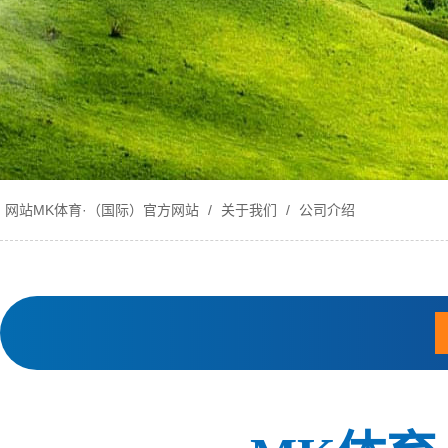
网站MK体育·（国际）官方网站
/
关于我们
/
公司介绍