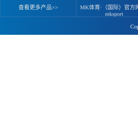
查看更多产品>>
MK体育·（国际）官方
mksport
Co