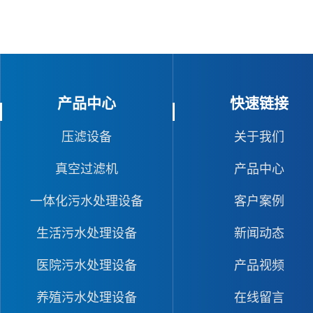
产品中心
快速链接
压滤设备
关于我们
真空过滤机
产品中心
一体化污水处理设备
客户案例
生活污水处理设备
新闻动态
医院污水处理设备
产品视频
养殖污水处理设备
在线留言