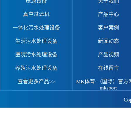
压滤设备
关于我们
真空过滤机
产品中心
一体化污水处理设备
客户案例
生活污水处理设备
新闻动态
医院污水处理设备
产品视频
养殖污水处理设备
在线留言
查看更多产品>>
MK体育·（国际）官方
mksport
Co