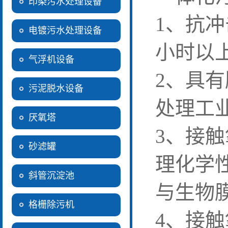
印染污水处理设备
1、抗
电镀污水处理设备
小时以
气浮机设备
2、具
污泥脱水设备
处理工
厌氧塔
3、接
砂滤罐
理化学
斜管沉淀池
与生物
格栅除污机
4、接