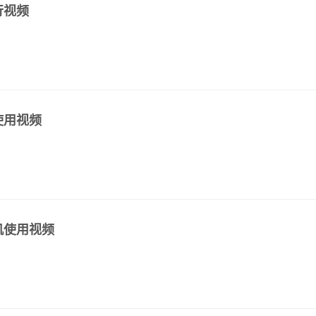
行视频
使用视频
机使用视频