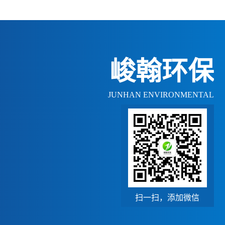
峻翰环保
JUNHAN ENVIRONMENTAL
扫一扫，添加微信