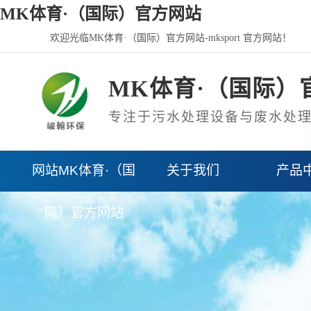
MK体育·（国际）官方网站
欢迎光临MK体育·（国际）官方网站-mksport 官方网站！
MK体育·（国际）官方
专注于污水处理设备与废水处
网站MK体育·（国
关于我们
产品
际）官方网站