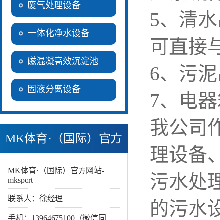
废气处理设备
5
、清水
一体化净水设备
可直接
磁混凝高效沉淀池
6、污
固液分离设备
7
、电器
我公司
MK体育·（国际）官方
理设备
网站-mksport
MK体育·（国际）官方网站-
污水处
mksport
联系人：徐经理
的污水
手机：13964675100（微信同