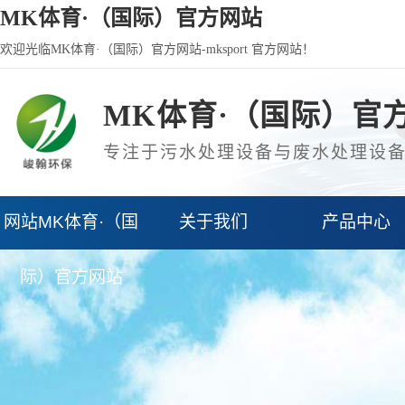
MK体育·（国际）官方网站
欢迎光临MK体育·（国际）官方网站-mksport 官方网站！
MK体育·（国际）官方网
专注于污水处理设备与废水处理设
网站MK体育·（国
关于我们
产品中心
际）官方网站