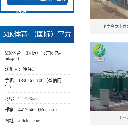
网站
湖南乌龙山百
MK体育·（国际）官方
网站-mksport
MK体育·（国际）官方网站-
mksport
联系人：徐经理
手机：13964675100（微信同
号）
Q Q：441794626
邮箱：441794626@qq.com
工业
网址：ajrichie.com