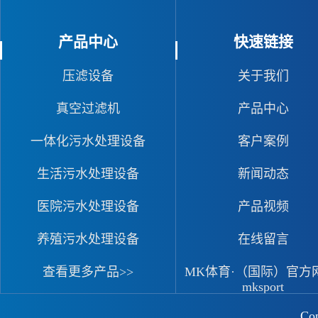
产品中心
快速链接
压滤设备
关于我们
真空过滤机
产品中心
一体化污水处理设备
客户案例
生活污水处理设备
新闻动态
医院污水处理设备
产品视频
养殖污水处理设备
在线留言
查看更多产品>>
MK体育·（国际）官方
mksport
Co