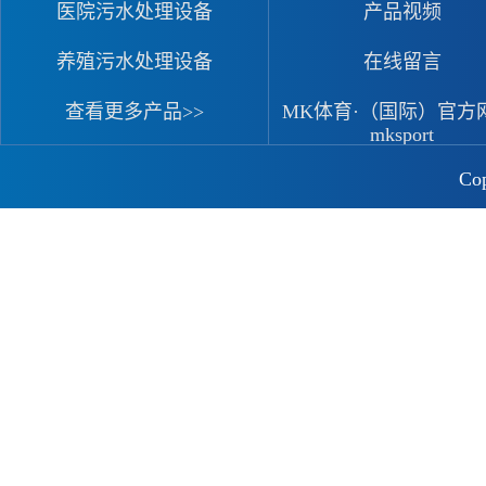
医院污水处理设备
产品视频
养殖污水处理设备
在线留言
查看更多产品>>
MK体育·（国际）官方
mksport
Co