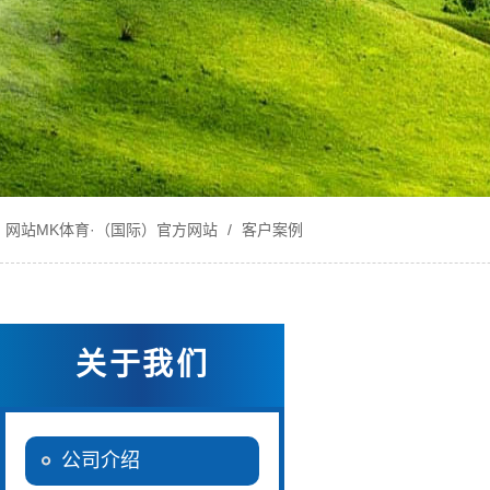
网站MK体育·（国际）官方网站
/
客户案例
关于我们
公司介绍