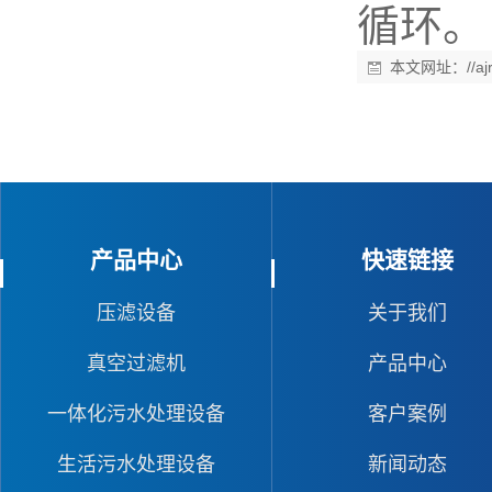
循环。
本文网址：
//a
产品中心
快速链接
压滤设备
关于我们
真空过滤机
产品中心
一体化污水处理设备
客户案例
生活污水处理设备
新闻动态