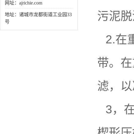
网址：ajrichie.com
污泥脱
地址：诸城市龙都街道工业园33
号
2.
带。在
滤，以
3，
楔形压