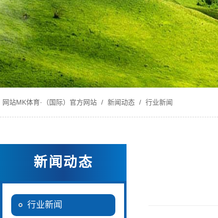
网站MK体育·（国际）官方网站
/
新闻动态
/
行业新闻
新闻动态
行业新闻