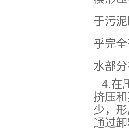
于污泥
乎完全
水部分
4.
挤压和
少，形
通过卸