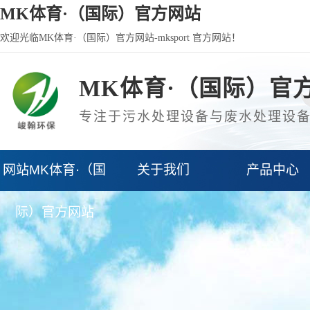
MK体育·（国际）官方网站
欢迎光临MK体育·（国际）官方网站-mksport 官方网站！
MK体育·（国际）官方网
专注于污水处理设备与废水处理设
网站MK体育·（国
关于我们
产品中心
际）官方网站