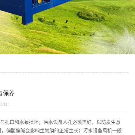
与保养
次数：
道与孔口和水泵损坏；污水设备人孔必须盖好，以防发生意
间，偏酸偏碱会影响生物膜的正常生长；污水设备风机一般