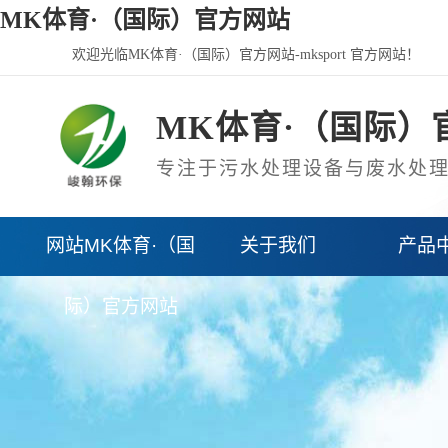
MK体育·（国际）官方网站
欢迎光临MK体育·（国际）官方网站-mksport 官方网站！
MK体育·（国际）官方
专注于污水处理设备与废水处
网站MK体育·（国
关于我们
产品
际）官方网站