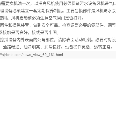
右需要换机油一次，以提高风机使用必须保证污水设备风机进气
处理设备必须建立一套定期保养制度。主要易损部件是风机与水
使用。风机启动前必须注意空气闸门是否打开。
紧固件和操纵装置，做到安全可靠。检查调整必要的零部件，调
器接触是否良好，接线是否牢固。
、擦拭设备内外表面的死角部位。清除表面活动毛刺。必要时对
、油路畅通、油净明亮、润滑良好。设备操作灵活、运转正常。
//ajrichie.com/news_view_69_161.html