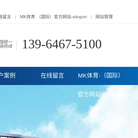
线留言
MK体育·（国际）官方网站-mksport
网站管理
|
|
139-6467-5100
国统一
询热线
户案例
在线留言
MK体育·（国际）
官方网站-mksport