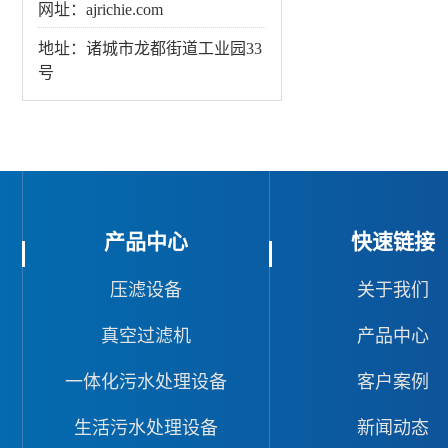
网址：ajrichie.com
地址：诸城市龙都街道工业园33
号
产品中心
快速链接
压滤设备
关于我们
真空过滤机
产品中心
一体化污水处理设备
客户案例
生活污水处理设备
新闻动态