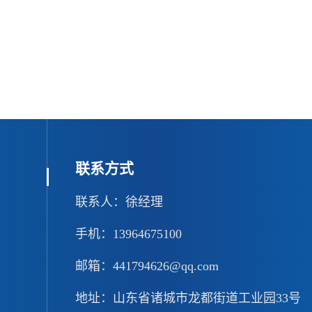
联系方式
联系人：徐经理
手机：13964675100
邮箱：441794626@qq.com
地址：山东省诸城市龙都街道工业园33号