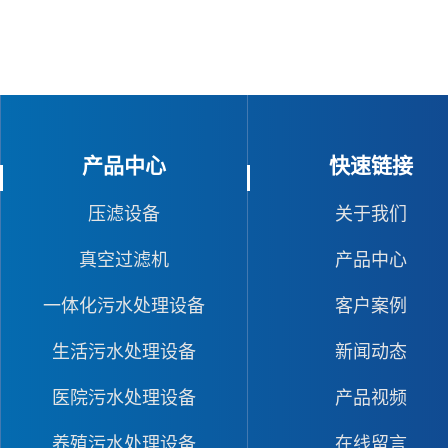
产品中心
快速链接
压滤设备
关于我们
真空过滤机
产品中心
一体化污水处理设备
客户案例
生活污水处理设备
新闻动态
医院污水处理设备
产品视频
养殖污水处理设备
在线留言