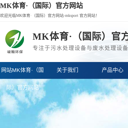
MK体育·（国际）官方网站
欢迎光临MK体育·（国际）官方网站-mksport 官方网站！
MK体育·（国际）官方网
专注于污水处理设备与废水处理设
网站MK体育·（国
关于我们
产品中心
际）官方网站