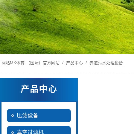
网站MK体育·（国际）官方网站
/
产品中心
/
养殖污水处理设备
产品中心
压滤设备
真空过滤机